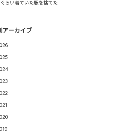
年ぐらい着ていた服を捨てた
別アーカイブ
026
025
024
023
022
021
020
019