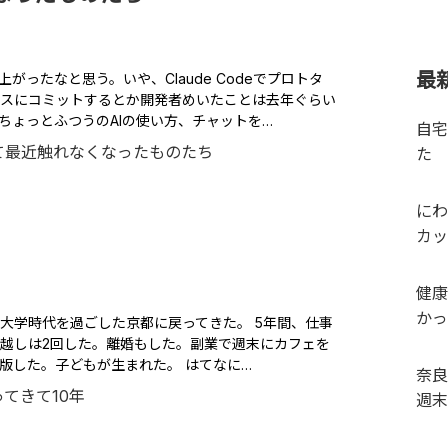
最
がったなと思う。いや、Claude Codeでプロトタ
スにコミットするとか開発者めいたことは去年ぐらい
ちょっとふつうのAIの使い方、チャットを…
自宅
た
にわ
カッ
健康
かっ
、大学時代を過ごした京都に戻ってきた。 5年間、仕事
越しは2回した。離婚もした。副業で週末にカフェを
版した。子どもが生まれた。 はてなに…
奈良
週末