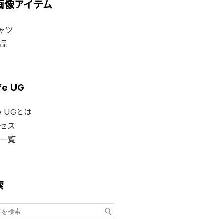
I画像アイテム
ャツ
品
fe UG
fe UGとは
セス
一覧
索