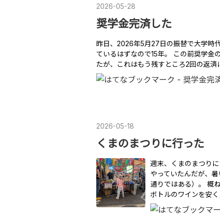
2026
-
05
-
28
奨学金完済した
昨日、2026年5月27日の振替で大学時
ているはずなので15年。 この前奨学金
たが、これはもう残すところ2回の返済にし
2026
-
05
-
18
くまのまつりに行った
週末、くまのまつりに
やっていたんだが、暑
通りではある）。 概
ボトルのワインを安く