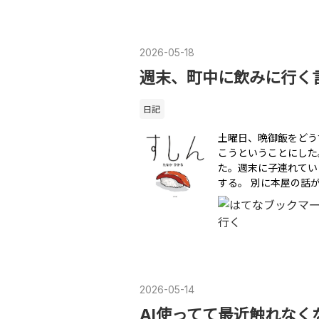
2026
-
05
-
18
週末、町中に飲みに行く
日記
土曜日、晩御飯をどう
こうということにした
た。週末に子連れてい
する。 別に本屋の話
2026
-
05
-
14
AI使ってて最近触れなく