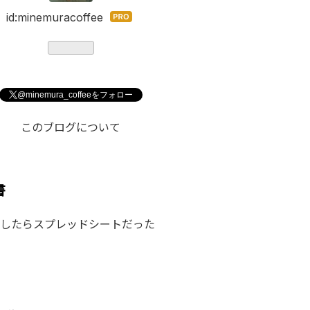
id:minemuracoffee
はて
なブ
ログ
Pro
@minemura_coffeeをフォロー
このブログについて
書
したらスプレッドシートだった